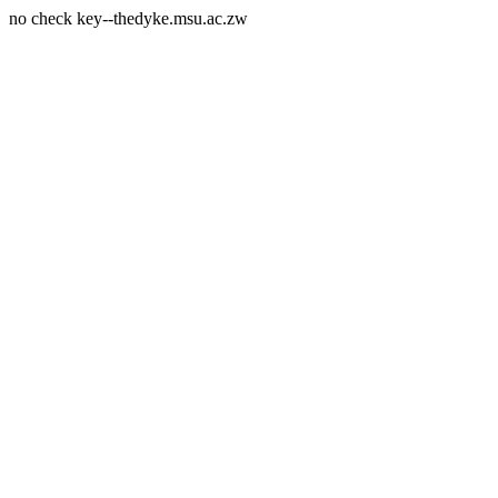
no check key--thedyke.msu.ac.zw