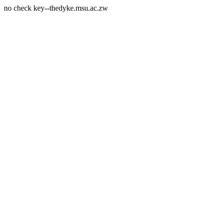
no check key--thedyke.msu.ac.zw